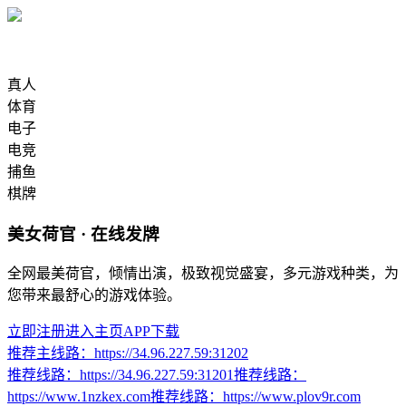
真人
体育
电子
电竞
捕鱼
棋牌
美女荷官 · 在线发牌
全网最美荷官，倾情出演，极致视觉盛宴，多元游戏种类，为
您带来最舒心的游戏体验。
立即注册
进入主页
APP下载
推荐主线路：
https://34.96.227.59:31202
推荐线路：
https://34.96.227.59:31201
推荐线路：
https://www.1nzkex.com
推荐线路：
https://www.plov9r.com