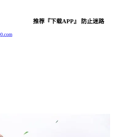
推荐『下载APP』 防止迷路
00.com