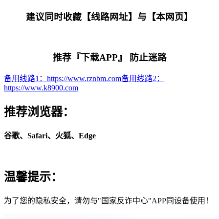
建议同时收藏【线路网址】与【本网页】
推荐『下载APP』 防止迷路
备用线路
1
：
https://www.rznbm.com
备用线路
2
：
https://www.k8900.com
推荐浏览器：
谷歌、Safari、火狐、Edge
温馨提示：
为了您的隐私安全，请勿与"国家反诈中心"APP同设备使用！