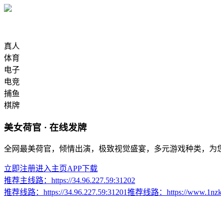
真人
体育
电子
电竞
捕鱼
棋牌
美女荷官 · 在线发牌
全网最美荷官，倾情出演，极致视觉盛宴，多元游戏种类，为
立即注册
进入主页
APP下载
推荐主线路：
https://34.96.227.59:31202
推荐线路：
https://34.96.227.59:31201
推荐线路：
https://www.1nz