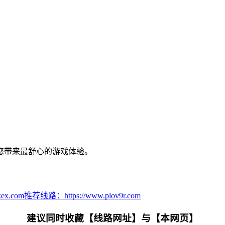
您带来最舒心的游戏体验。
kex.com
推荐线路：
https://www.plov9r.com
建议同时收藏【线路网址】与【本网页】