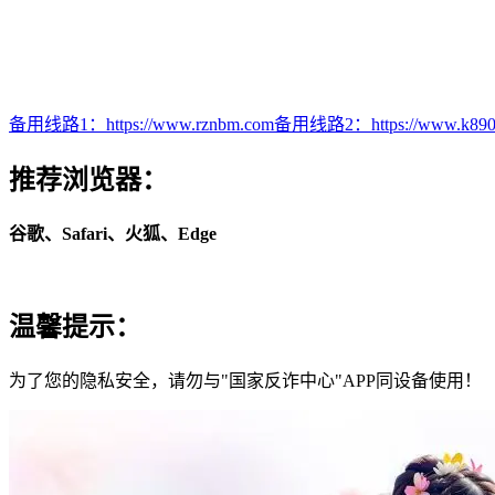
备用线路
1
：
https://www.rznbm.com
备用线路
2
：
https://www.k89
推荐浏览器：
谷歌、Safari、火狐、Edge
温馨提示：
为了您的隐私安全，请勿与"国家反诈中心"APP同设备使用！