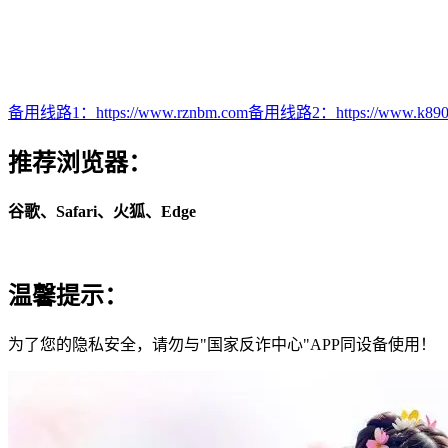
备用线路
1
：
https://www.rznbm.com
备用线路
2
：
https://www.k89
推荐浏览器：
谷歌、Safari、火狐、Edge
温馨提示：
为了您的隐私安全，请勿与"国家反诈中心"APP同设备使用！