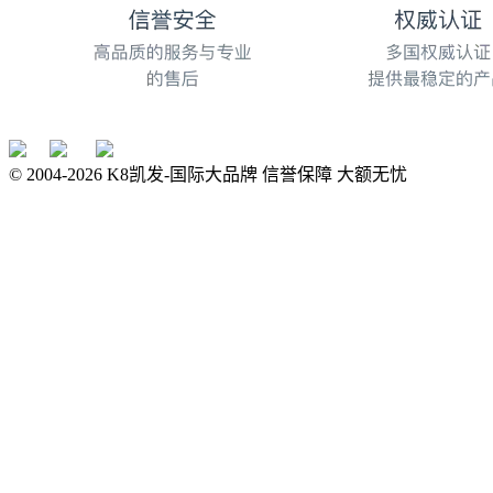
© 2004-
2026
K8凯发-国际大品牌 信誉保障 大额无忧