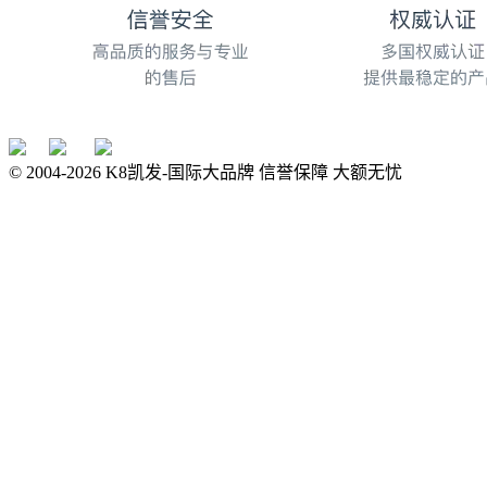
© 2004-
2026
K8凯发-国际大品牌 信誉保障 大额无忧